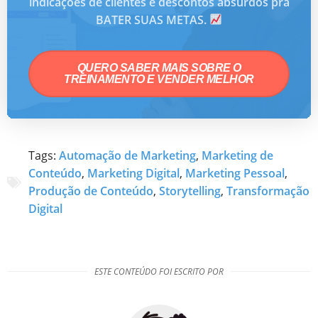
indicações de clientes e descontos absurdos pra
BATER SUAS METAS.
QUERO SABER MAIS SOBRE O
TREINAMENTO E VENDER MELHOR
Tags:
Automação de Marketing
,
Marketing de
Conteúdo
,
Marketing Digital
,
Marketing Pessoal
,
Produção de Conteúdo
,
Storytelling
,
Transformação
Digital
ESTE CONTEÚDO FOI ESCRITO POR