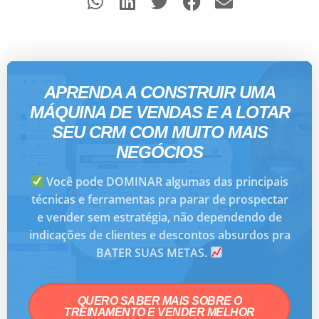
APRENDA A CONSTRUIR UMA
MÁQUINA DE VENDAS E A LOTAR
SEU CRM COM MUITO MAIS
NEGÓCIOS
Você pode DOMINAR algumas das principais
técnicas e ferramentas pra parar de prospectar
e vender sem estratégia, não dependendo de
indicações de clientes e descontos absurdos pra
BATER SUAS METAS.
QUERO SABER MAIS SOBRE O
TREINAMENTO E VENDER MELHOR