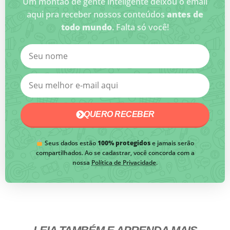
Um montão de gente inteligente deixou o email
aqui pra receber nossos conteúdos
antes de
todo mundo
. Falta só você!
QUERO RECEBER
Seus dados estão
100% protegidos
e jamais serão
compartilhados. Ao se cadastrar, você concorda com a
nossa
Política de Privacidade
.