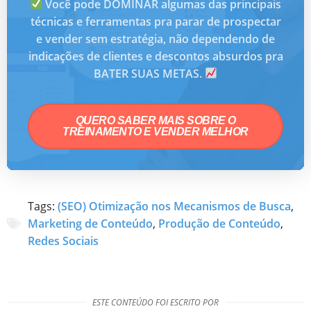
Você pode DOMINAR algumas das principais
técnicas e ferramentas pra parar de prospectar
e vender sem estratégia, não dependendo de
indicações de clientes e descontos absurdos pra
BATER SUAS METAS.
QUERO SABER MAIS SOBRE O
TREINAMENTO E VENDER MELHOR
Tags:
(SEO) Otimização nos Mecanismos de Busca
,
Marketing de Conteúdo
,
Produção de Conteúdo
,
Redes Sociais
ESTE CONTEÚDO FOI ESCRITO POR