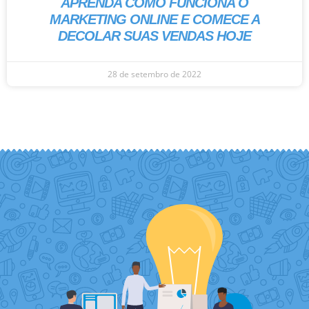
APRENDA COMO FUNCIONA O
MARKETING ONLINE E COMECE A
DECOLAR SUAS VENDAS HOJE
28 de setembro de 2022