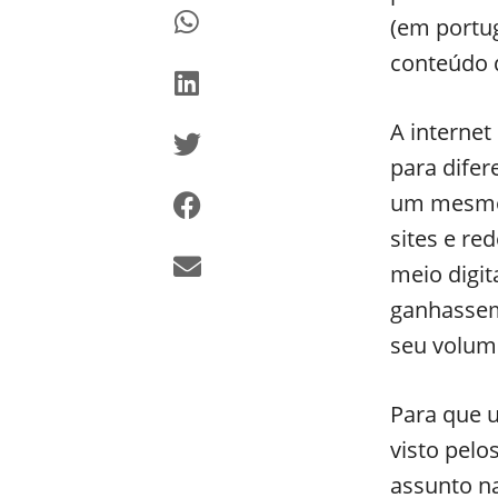
(em portug
conteúdo 
A interne
para difer
um mesmo 
sites e re
meio digit
ganhassem
seu volum
Para que 
visto pel
assunto n