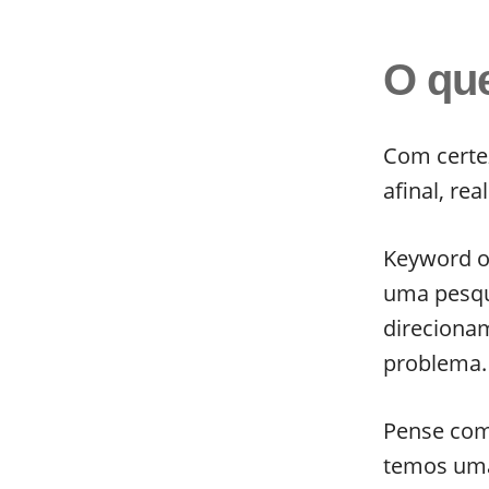
O qu
Com certe
afinal, re
Keyword ou
uma pesqu
direciona
problema.
Pense com
temos uma 