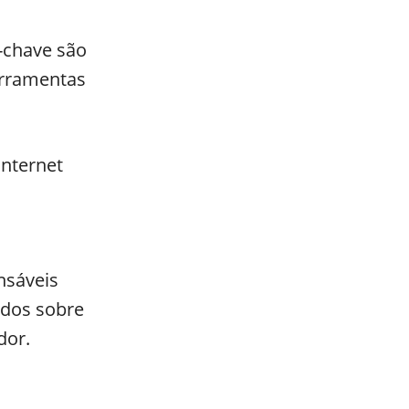
-chave são
erramentas
Internet
nsáveis
údos sobre
dor.