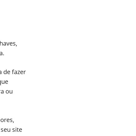
haves,
a.
 de fazer
que
ra ou
ores,
seu site