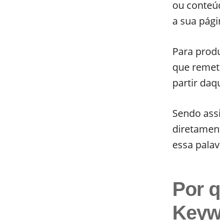
ou conteú
a sua pági
Para produ
que remet
partir daq
Sendo ass
diretamen
essa palav
Por q
Keyw