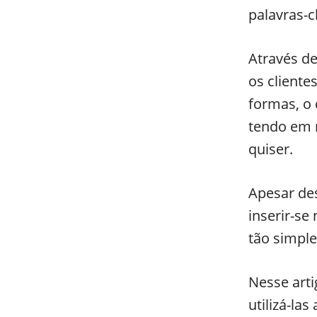
palavras-c
Através d
os cliente
formas, o 
tendo em 
quiser.
Apesar des
inserir-se
tão simple
Nesse arti
utilizá-la