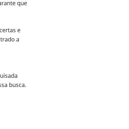
arante que
certas e
trado a
quisada
ssa busca.