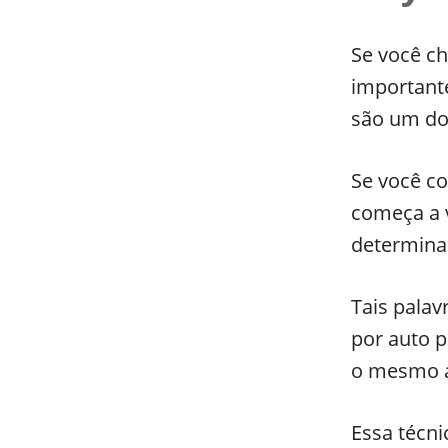
Se você ch
importante
são um do
Se você co
começa a v
determinad
Tais palav
por auto 
o mesmo a
Essa técni