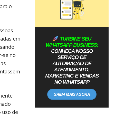
ara o
essoas
ctadas em
TURBINE SEU
WHATSAPP BUSINESS:
ssando
CONHEÇA NOSSO
r-se no
SERVIÇO DE
sas
AUTOMAÇÃO DE
ATENDIMENTO,
entassem
MARKETING E VENDAS
NO WHATSAPP
mente
SAIBA MAIS AGORA
inado
o uso de