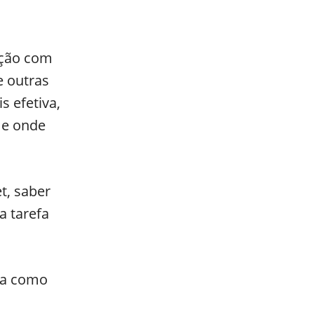
ação com
e outras
s efetiva,
 e onde
t, saber
a tarefa
r a como