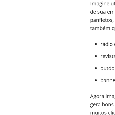
Imagine ut
de sua em
panfletos, 
também qu
rádio 
revist
outdo
banner
Agora imag
gera bons 
muitos cli