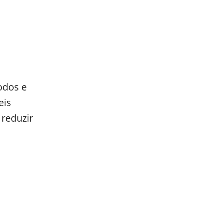
odos e
eis
 reduzir