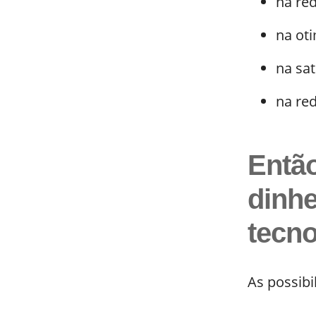
na re
na oti
na sat
na re
Entã
dinh
tecn
As possib