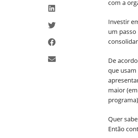
com a org
Investir e
um passo 
consolida
De acordo
que usam
apresenta
maior (em
programa)
Quer sabe
Então cont