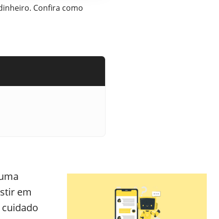
dinheiro. Confira como
 uma
estir em
 cuidado