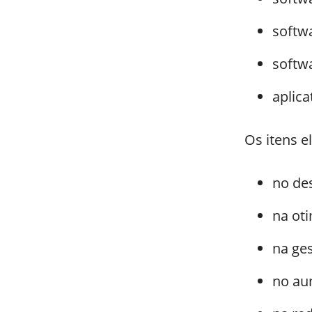
softwa
softw
aplica
Os itens e
no de
na ot
na ge
no au