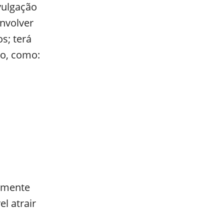
vulgação
nvolver
os; terá
o, como:
amente
l atrair