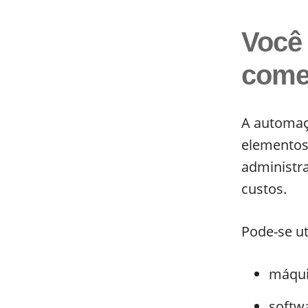
Você
come
A automaç
elementos 
administra
custos.
Pode-se uti
máqui
softw