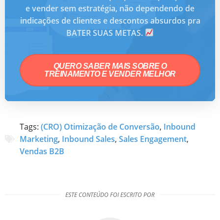
e vender sem estratégia, não dependendo de
indicações de clientes e descontos absurdos pra
BATER SUAS METAS.
QUERO SABER MAIS SOBRE O
TREINAMENTO E VENDER MELHOR
Tags:
(CRO) Otimização de Conversão
,
Inbound
Marketing
,
Inbound Sales
,
Sales Engagement
,
Vendas B2B
ESTE CONTEÚDO FOI ESCRITO POR