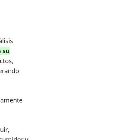
lisis
n su
ctos,
nerando
icamente
uir,
nsumidor y