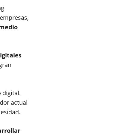
ng
r empresas,
medio
igitales
 gran
digital.
dor actual
cesidad.
rrollar