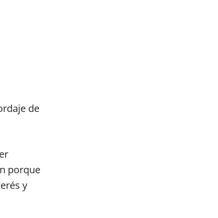
ordaje de
er
én porque
terés y