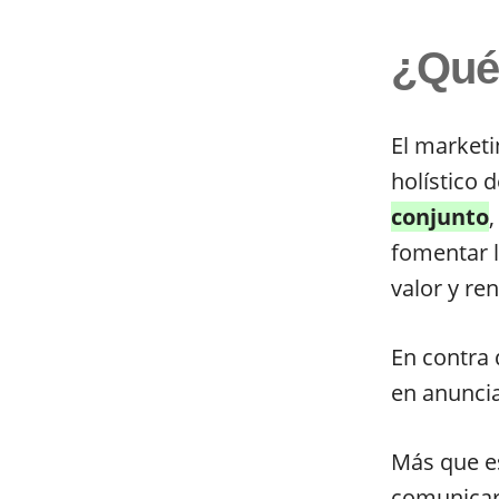
¿Qué 
El marketi
holístico 
conjunto
,
fomentar l
valor y ren
En contra 
en anuncia
Más que eso
comunicar,