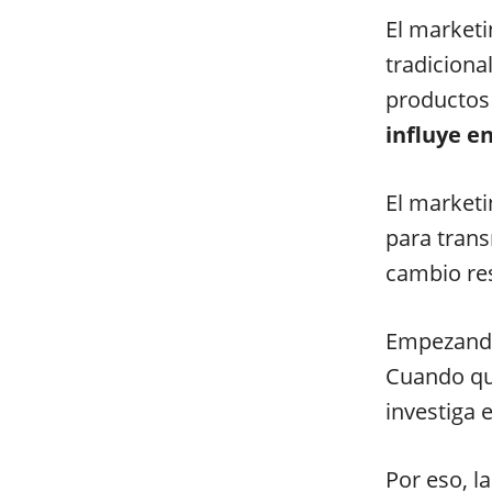
El marketi
tradiciona
productos 
influye e
El marketi
para trans
cambio res
Empezando 
Cuando qui
investiga 
Por eso, l