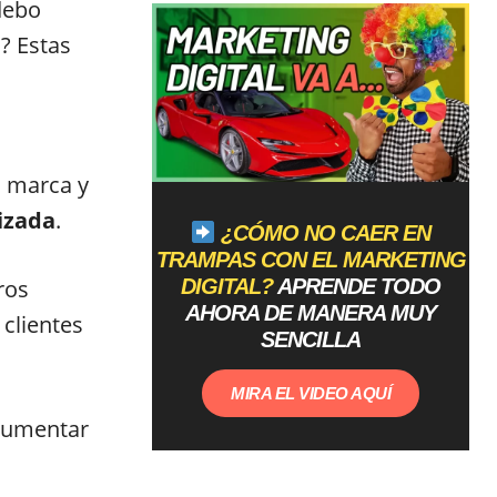
debo
? Estas
a marca y
izada
.
¿CÓMO NO CAER EN
TRAMPAS CON EL MARKETING
DIGITAL?
APRENDE TODO
ros
AHORA DE MANERA MUY
 clientes
SENCILLA
MIRA EL VIDEO AQUÍ
 aumentar