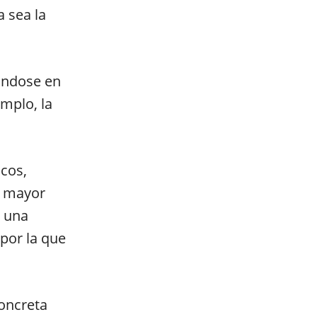
a sea la
rándose en
emplo, la
icos,
a mayor
n una
 por la que
oncreta