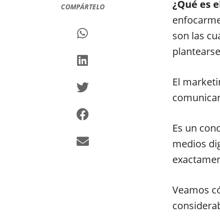
¿Qué es e
COMPÁRTELO
enfocarme?
son las cu
plantearse
El marketi
comunicar
Es un conc
medios dig
exactament
Veamos có
considera