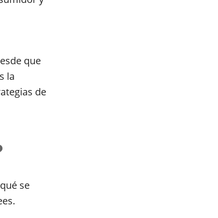
Desde que
s la
ategias de
?
 qué se
ees.