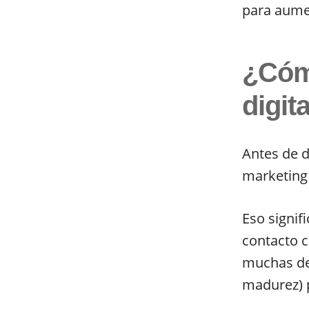
para aume
¿Cóm
digit
Antes de d
marketing
Eso signif
contacto c
muchas de 
madurez) p