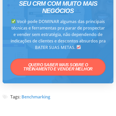
SEU CRM COM MUITO MAIS
NEGÓCIOS
Você pode DOMINAR algumas das principais
técnicas e ferramentas pra parar de prospectar
e vender sem estratégia, não dependendo de
indicações de clientes e descontos absurdos pra
BATER SUAS METAS.
QUERO SABER MAIS SOBRE O
TREINAMENTO E VENDER MELHOR
Tags:
Benchmarking