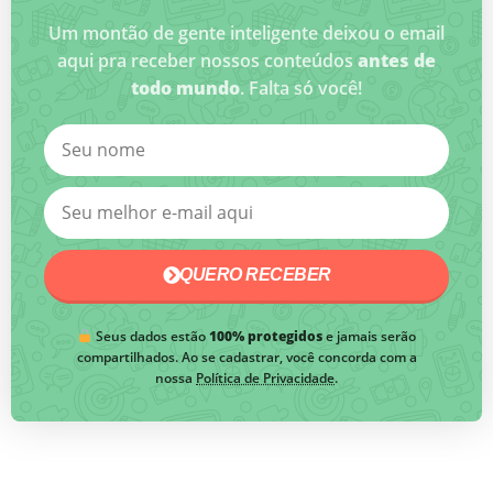
Um montão de gente inteligente deixou o email
aqui pra receber nossos conteúdos
antes de
todo mundo
. Falta só você!
QUERO RECEBER
Seus dados estão
100% protegidos
e jamais serão
compartilhados. Ao se cadastrar, você concorda com a
nossa
Política de Privacidade
.